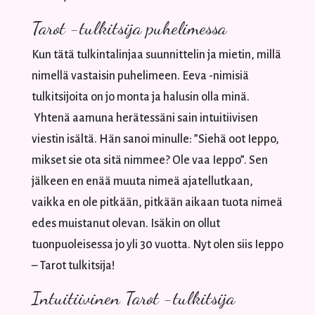
Tarot -tulkitsija puhelimessa
Kun tätä tulkintalinjaa suunnittelin ja mietin, millä
nimellä vastaisin puhelimeen. Eeva -nimisiä
tulkitsijoita on jo monta ja halusin olla minä.
Yhtenä aamuna herätessäni sain intuitiivisen
viestin isältä. Hän sanoi minulle: ”Siehä oot Ieppo,
mikset sie ota sitä nimmee? Ole vaa Ieppo”. Sen
jälkeen en enää muuta nimeä ajatellutkaan,
vaikka en ole pitkään, pitkään aikaan tuota nimeä
edes muistanut olevan. Isäkin on ollut
tuonpuoleisessa jo yli 30 vuotta. Nyt olen siis Ieppo
– Tarot tulkitsija!
Intuitiivinen Tarot -tulkitsija