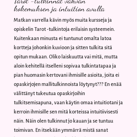
Tarot -tulkinnat vahvan
kokemuksen ja intuition avulla
Matkan varrella kävin myös muita kursseja ja
opiskelin Tarot -tulkintoja erilaisin systeemein.
Kuitenkaan minusta ei tuntunut omalta latoa
kortteja johonkin kuvioon ja sitten tulkita sitä
opitun mukaan. Oliko laiskuutta vai mitä, mutta
aloin kehitellä itselleni sopivaa tulkintatapaa ja
pian huomasin kertovani ihmisille asioita, joita ei
opaskirjojen mallitulkinnoista löytynyt??? En enää
välittänyt tukeutua opaskirjoihin
tulkitsemisapuna, vaan käytin omaa intuitiotani ja
kerroin ihmisille sen mitä korteissa intuitiivisesti
näin. Näin olen tulkinnut jo kauan ja se tuntuu
toimivan. En itsekään ymmärrä mistä sanat