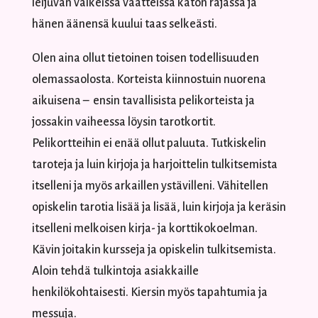
leijuvan valkeissa vaatteissa katon rajassa ja
hänen äänensä kuului taas selkeästi.
Olen aina ollut tietoinen toisen todellisuuden
olemassaolosta. Korteista kiinnostuin nuorena
aikuisena – ensin tavallisista pelikorteista ja
jossakin vaiheessa löysin tarotkortit.
Pelikortteihin ei enää ollut paluuta. Tutkiskelin
taroteja ja luin kirjoja ja harjoittelin tulkitsemista
itselleni ja myös arkaillen ystävilleni. Vähitellen
opiskelin tarotia lisää ja lisää, luin kirjoja ja keräsin
itselleni melkoisen kirja- ja korttikokoelman.
Kävin joitakin kursseja ja opiskelin tulkitsemista.
Aloin tehdä tulkintoja asiakkaille
henkilökohtaisesti. Kiersin myös tapahtumia ja
messuja.