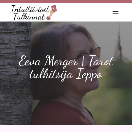
Eeva Merger | Tarot
tulkitsija Ieppo