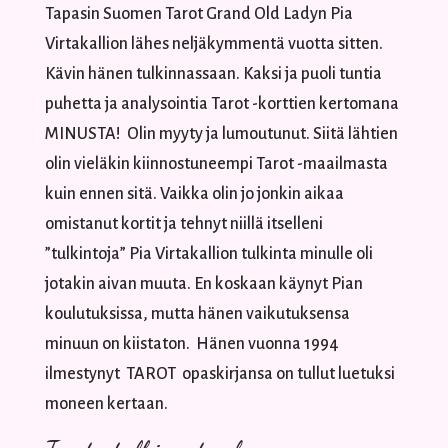
Tapasin Suomen Tarot Grand Old Ladyn Pia
Virtakallion lähes neljäkymmentä vuotta sitten.
Kävin hänen tulkinnassaan. Kaksi ja puoli tuntia
puhetta ja analysointia Tarot -korttien kertomana
MINUSTA! Olin myyty ja lumoutunut. Siitä lähtien
olin vieläkin kiinnostuneempi Tarot -maailmasta
kuin ennen sitä. Vaikka olin jo jonkin aikaa
omistanut kortit ja tehnyt niillä itselleni
”tulkintoja” Pia Virtakallion tulkinta minulle oli
jotakin aivan muuta. En koskaan käynyt Pian
koulutuksissa, mutta hänen vaikutuksensa
minuun on kiistaton. Hänen vuonna 1994
ilmestynyt TAROT opaskirjansa on tullut luetuksi
moneen kertaan.