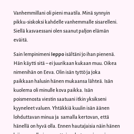
Vanhemmillani oli pieni maatila. Minä synnyin
pikku-siskoksi kahdelle vanhemmalle sisarelleni.
Siellä kasvaessani olen saanut paljon elämän
eväitä.
Sain lempinimeni
Ieppo
isältäni jo ihan pienenä.
Hän käytti sitä – ei juurikaan kukaan muu. Oikea
nimenihän on Eeva. Olin isän tyttö ja joka
paikkaan halusin hänen mukaansa lähteä. Isän
kuolema oli minulle kova paikka. Isän
poismenosta viestin saatuani itkin yksikseni
kyyneleet valuen. Yhtäkkiä kuulin isän äänen
lohduttavan minua ja samalla kertovan, että
hänellä on hyvä olla. Ennen hautajaisia näin hänen