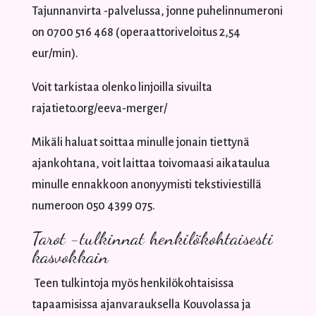
Tajunnanvirta -palvelussa, jonne puhelinnumeroni
on 0700 516 468 (operaattoriveloitus 2,54
eur/min).
Voit tarkistaa olenko linjoilla sivuilta
rajatieto.org/eeva-merger/
Mikäli haluat soittaa minulle jonain tiettynä
ajankohtana, voit laittaa toivomaasi aikataulua
minulle ennakkoon anonyymisti tekstiviestillä
numeroon 050 4399 075.
Tarot -tulkinnat henkilökohtaisesti
kasvokkain
Teen tulkintoja myös henkilökohtaisissa
tapaamisissa ajanvarauksella Kouvolassa ja