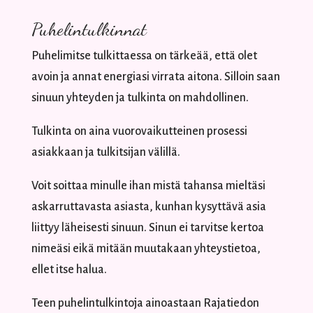
Puhelintulkinnat
Puhelimitse tulkittaessa on tärkeää, että olet
avoin ja annat energiasi virrata aitona. Silloin saan
sinuun yhteyden ja tulkinta on mahdollinen.
Tulkinta on aina vuorovaikutteinen prosessi
asiakkaan ja tulkitsijan välillä.
Voit soittaa minulle ihan mistä tahansa mieltäsi
askarruttavasta asiasta, kunhan kysyttävä asia
liittyy läheisesti sinuun. Sinun ei tarvitse kertoa
nimeäsi eikä mitään muutakaan yhteystietoa,
ellet itse halua.
Teen puhelintulkintoja ainoastaan Rajatiedon