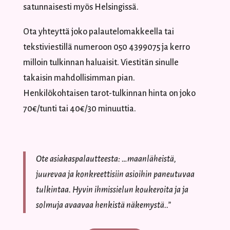
satunnaisesti myös Helsingissä.
Ota yhteyttä joko palautelomakkeella tai
tekstiviestillä numeroon 050 4399075 ja kerro
milloin tulkinnan haluaisit. Viestitän sinulle
takaisin mahdollisimman pian.
Henkilökohtaisen tarot-tulkinnan hinta on joko
70€/tunti tai 40€/30 minuuttia.
Ote asiakaspalautteesta: …maanläheistä,
juurevaa ja konkreettisiin asioihin paneutuvaa
tulkintaa. Hyvin ihmissielun koukeroita ja ja
solmuja avaavaa henkistä näkemystä..”