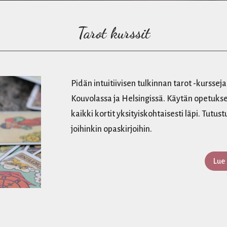
Tarot kurssit
Pidän intuitiivisen tulkinnan tarot -kursse
Kouvolassa ja Helsingissä. Käytän opetuks
kaikki kortit yksityiskohtaisesti läpi. Tut
joihinkin opaskirjoihin.
Lue 