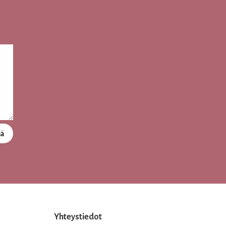
tä
Yhteystiedot