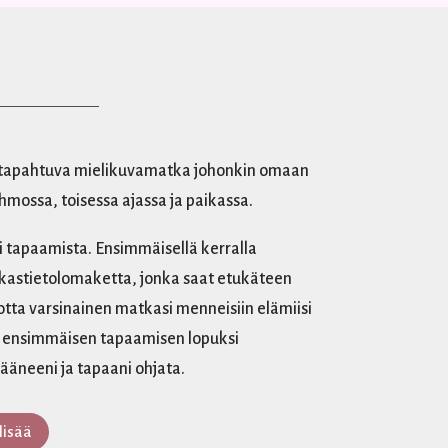
a tapahtuva mielikuvamatka johonkin omaan
mossa, toisessa ajassa ja paikassa.
i tapaamista. Ensimmäisellä kerralla
kastietolomaketta, jonka saat etukäteen
otta varsinainen matkasi menneisiin elämiisi
n ensimmäisen tapaamisen lopuksi
ääneeni ja tapaani ohjata.
lisää