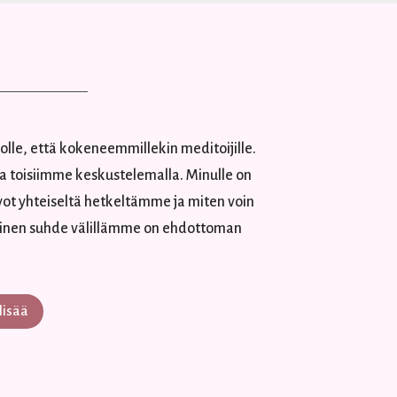
iolle, että kokeneemmillekin meditoijille.
a toisiimme keskustelemalla. Minulle on
ivot yhteiseltä hetkeltämme ja miten voin
ellinen suhde välillämme on ehdottoman
lisää