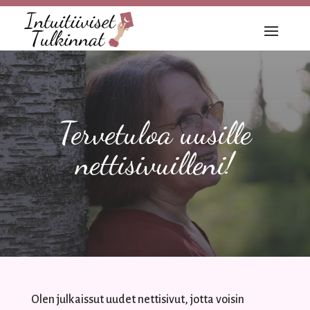
Tervetuloa uusille
nettisivuilleni!
Olen julkaissut uudet nettisivut, jotta voisin